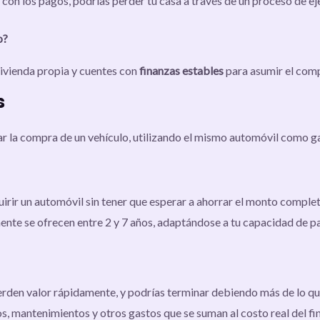
r con los pagos, podrías perder tu casa a través de un proceso de ej
o?
vivienda propia y cuentes con
finanzas estables
para asumir el comp
s
r la compra de un vehículo, utilizando el mismo automóvil como ga
irir un automóvil sin tener que esperar a ahorrar el monto complet
ente se ofrecen entre 2 y 7 años, adaptándose a tu capacidad de p
ierden valor rápidamente, y podrías terminar debiendo más de lo que
os, mantenimientos y otros gastos que se suman al costo real del f