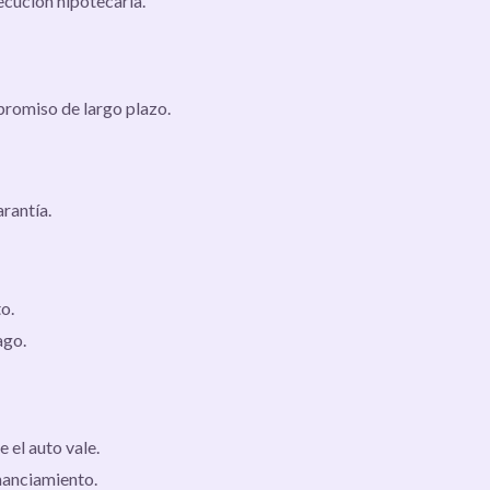
ecución hipotecaria.
romiso de largo plazo.
rantía.
o.
ago.
 el auto vale.
inanciamiento.