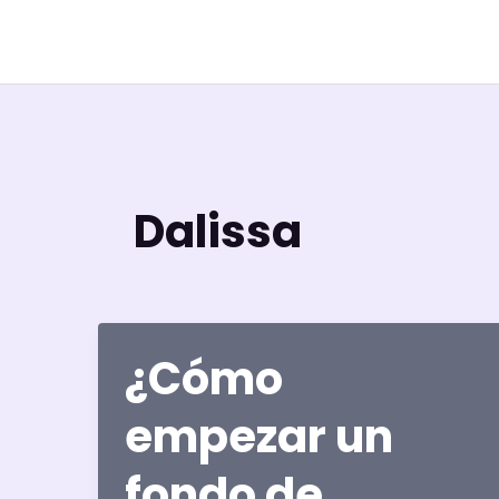
Ir
al
contenido
Dalissa
¿Cómo
empezar un
fondo de