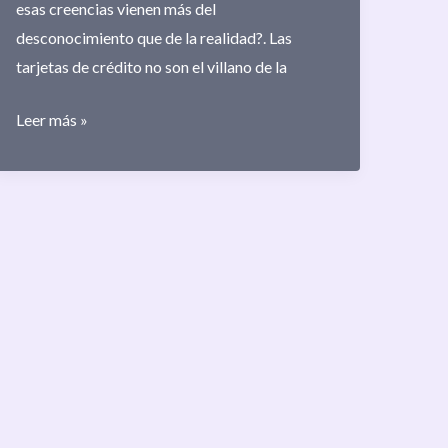
esas creencias vienen más del
desconocimiento que de la realidad?. Las
tarjetas de crédito no son el villano de la
Tarjetas
Leer más »
de
Crédito:
Conceptos
Básicos
que
Debes
Conocer
Antes
de
Usarlas